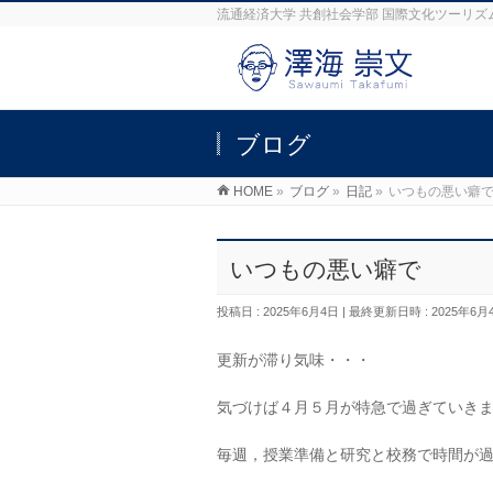
流通経済大学 共創社会学部 国際文化ツーリズ
ブログ
HOME
»
ブログ
»
日記
»
いつもの悪い癖
いつもの悪い癖で
投稿日 : 2025年6月4日
最終更新日時 : 2025年6月
更新が滞り気味・・・
気づけば４月５月が特急で過ぎていき
毎週，授業準備と研究と校務で時間が