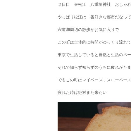
２日目 ＠松江 八重垣神社 おしゃ
やっぱり松江は一番好きな都市だなっ
宍道湖周辺の散歩がお気に入りで
この町は全体的に時間がゆっくり流れ
東京で生活していると自然と生活のペ
それで知らず知らずのうちに疲れがた
でもこの町はマイペース，スローペー
疲れた時は絶対また来たい