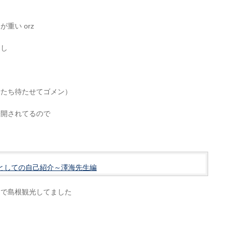
重い orz
たし
者たち待たせてゴメン）
公開されてるので
としての自己紹介～澤海先生編
日で島根観光してました