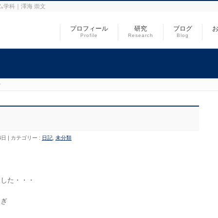
ム学科｜澤海 崇文
プロフィール
研究
ブログ
Profile
Research
Blog
で
4日
カテゴリー :
日記
,
未分類
ました・・・
過ぎ