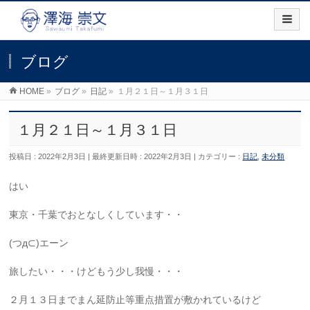
ブログ
HOME
»
ブログ
»
日記
»
１月２１日～１月３１日
１月２１日～１月３１日
投稿日 : 2022年2月3日
最終更新日時 : 2022年2月3日
カテゴリー :
日記
,
未分類
はい
東京・千葉でおとなしくしています・・
(つд⊂)エーン
旅したい・・・けどもう少し我慢・・・
２月１３日までまん延防止等重点措置が敷かれているけど